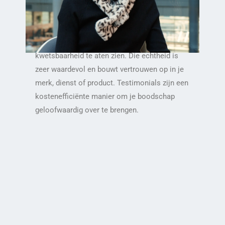
authentiek en integer. Door eerstehands te
horen van klanten, werknemers, studenten
hoe ze iets ervaren hebben is erg krachtig.
Door goed te interviewen durven mensen hun
kwetsbaarheid te aten zien. Die echtheid is
zeer waardevol en bouwt vertrouwen op in je
merk, dienst of product. Testimonials zijn een
kostenefficiënte manier om je boodschap
geloofwaardig over te brengen.