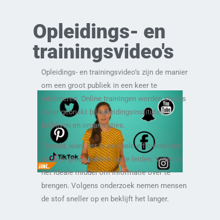
Opleidings- en
trainingsvideo's
Opleidings- en trainingsvideo’s zijn de manier
om een groot publiek in een keer te
informeren. Online trainingen worden steeds
vaker gebruikt bij opleidingsinstituten,
bedrijven en organisaties.
Terecht, want het is een hele efficiënte tool
om een groot publiek op te leiden. Video is
het ideale middel om informatie over te
brengen. Volgens onderzoek nemen mensen
de stof sneller op en beklijft het langer.