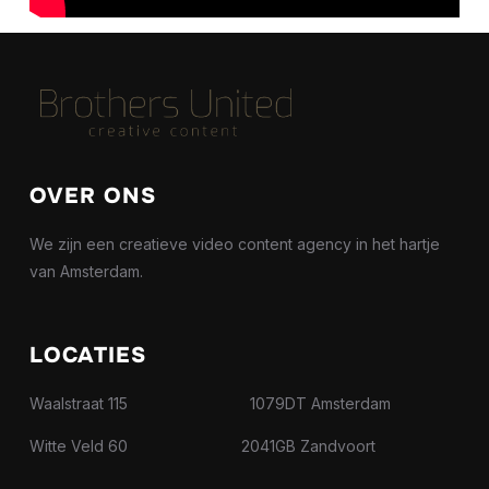
OVER ONS
We zijn een creatieve video content agency in het hartje
van Amsterdam.
LOCATIES
Waalstraat 115 1079DT Amsterdam
Witte Veld 60 2041GB Zandvoort