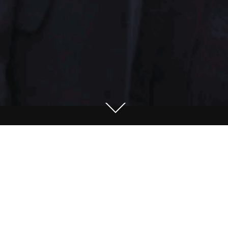
Commercials en Bedrijfsfilms
Graduation movie UvA Economics&
Business