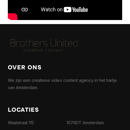
OVER ONS
We zijn een creatieve video content agency in het hartje
van Amsterdam.
LOCATIES
Waalstraat 115 1079DT Amsterdam